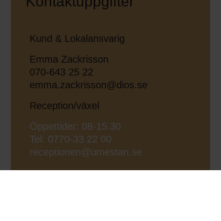
Kontaktuppgifter
Kund & Lokalansvarig
Emma Zackrisson
070-643 25 22
emma.zackrisson@dios.se
Reception/växel
Öppettider: 08-15.30
Tel: 0770-33 22 00
receptionen@umestan.se
PERSONAL