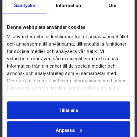
r
Samtycke
Information
Om
Recep
tionen
Denna webbplats använder cookies
1 juni
2026
Vi använder enhetsidentifierare för att anpassa innehållet
och annonserna till användarna, tillhandahålla funktioner
för sociala medier och analysera vår trafik. Vi
vidarebefordrar även sådana identifierare och annan
Fartgu
information från din enhet till de sociala medier och
pp
annons- och analysföretag som vi samarbetar med.
23 april
Dessa kan i sin tur kombinera informationen med annan
2026
information som du har tillhandahållit eller som de har
samlat in när du har använt deras tjänster.
Tillåt alla
Utemö
bler
ställs
Anpassa
ut!