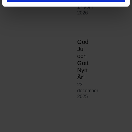
17 april
2026
God
Jul
och
Gott
Nytt
År!
23
december
2025