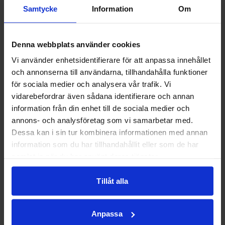
r
Samtycke
Information
Om
midnatt
samma kväll.
Recep
Om er verksamhet
tionen
har aktiviteter
Denna webbplats använder cookies
1 juni
planerade eller bedrivs
2026
Vi använder enhetsidentifierare för att anpassa innehållet
under kvällen den 15
och annonserna till användarna, tillhandahålla funktioner
juni rekommenderar vi
för sociala medier och analysera vår trafik. Vi
att ni förbereder er
vidarebefordrar även sådana identifierare och annan
Fartgu
genom att säkerställa
information från din enhet till de sociala medier och
pp
tillgång till vatten
annons- och analysföretag som vi samarbetar med.
23 april
under avbrottet.
Dessa kan i sin tur kombinera informationen med annan
2026
Vi hoppas att arbetet
information som du har tillhandahållit eller som de har
inte ska påverka er
samlat in när du har använt deras tjänster.
verksamhet i någon
Tillåt alla
större omfattning och
Utemö
tackar för ert tålamod
bler
och er förståelse
ställs
Anpassa
medan vi genomför
ut!