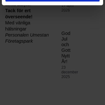
detta utbyte.
17 april
Tack för ert
2026
överseende!
Med vänliga
hälsningar
God
Personalen
Umestan
Jul
Företagspark
och
Gott
Nytt
År!
23
december
2025