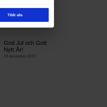
Utemöbler ställs
ut!
Tillåt alla
17 april 2026
God Jul och Gott
Nytt År!
23 december 2025