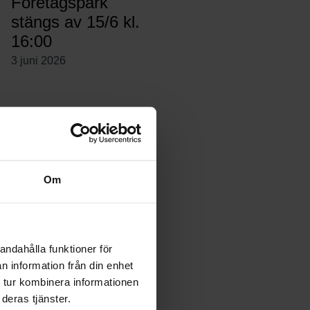
Företagspark
stängs av 15/6 kl.
16:00
3 juni 2026
Förändringar
Receptionen
1 juni 2026
Om
Fartgupp
andahålla funktioner för
23 april 2026
n information från din enhet
 tur kombinera informationen
deras tjänster.