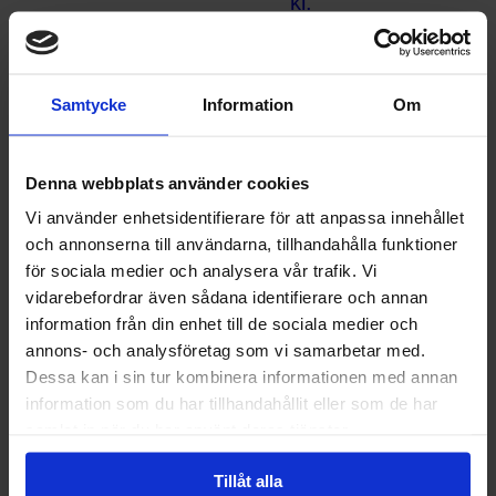
kl.
16:00
3 juni
2026
Samtycke
Information
Om
Denna webbplats använder cookies
Föränd
Vi använder enhetsidentifierare för att anpassa innehållet
ringar
och annonserna till användarna, tillhandahålla funktioner
Recepti
för sociala medier och analysera vår trafik. Vi
onen
vidarebefordrar även sådana identifierare och annan
1 juni
information från din enhet till de sociala medier och
2026
annons- och analysföretag som vi samarbetar med.
Dessa kan i sin tur kombinera informationen med annan
information som du har tillhandahållit eller som de har
samlat in när du har använt deras tjänster.
Fartgu
pp
Tillåt alla