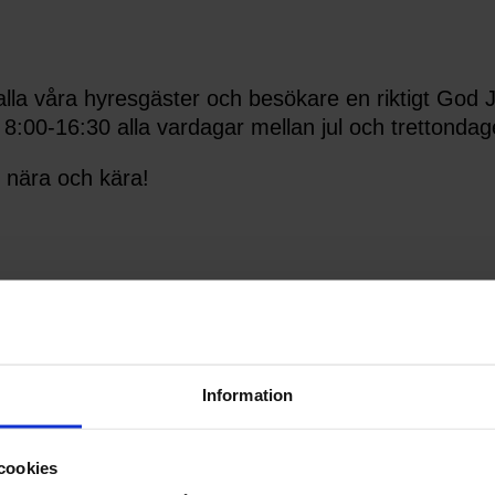
lla våra hyresgäster och besökare en riktigt God Ju
:00-16:30 alla vardagar mellan jul och trettondag
d nära och kära!
Information
kl. 16:00
cookies