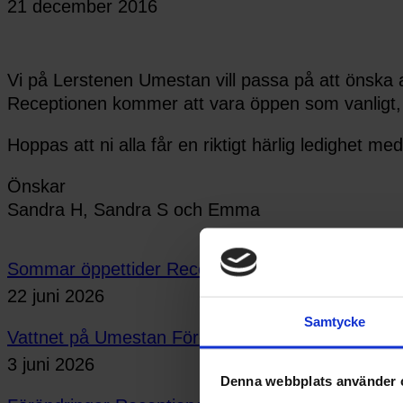
21 december 2016
Vi på Lerstenen Umestan vill passa på att önska a
Receptionen kommer att vara öppen som vanligt, 8
Hoppas att ni alla får en riktigt härlig ledighet me
Önskar
Sandra H, Sandra S och Emma
Sommar öppettider Receptionen
22 juni 2026
Samtycke
Vattnet på Umestan Företagspark stängs av 15/6 
3 juni 2026
Denna webbplats använder 