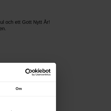
l och ett Gott Nytt År!
en.
Om