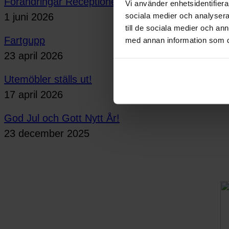
Förändringar Receptionen
Vi använder enhetsidentifierar
1 juni 2026
sociala medier och analysera 
till de sociala medier och a
Fartgupp
med annan information som du 
23 april 2026
Utemöbler ställs ut!
17 april 2026
God Jul och Gott Nytt År!
23 december 2025