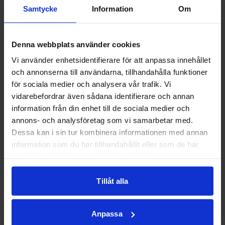
r
Samtycke
Information
Om
Recep
tionen
Denna webbplats använder cookies
1 juni
2026
Vi använder enhetsidentifierare för att anpassa innehållet
och annonserna till användarna, tillhandahålla funktioner
för sociala medier och analysera vår trafik. Vi
vidarebefordrar även sådana identifierare och annan
Fartgu
information från din enhet till de sociala medier och
pp
annons- och analysföretag som vi samarbetar med.
23 april
Dessa kan i sin tur kombinera informationen med annan
2026
information som du har tillhandahållit eller som de har
samlat in när du har använt deras tjänster.
Tillåt alla
Utemö
bler
ställs
Anpassa
ut!