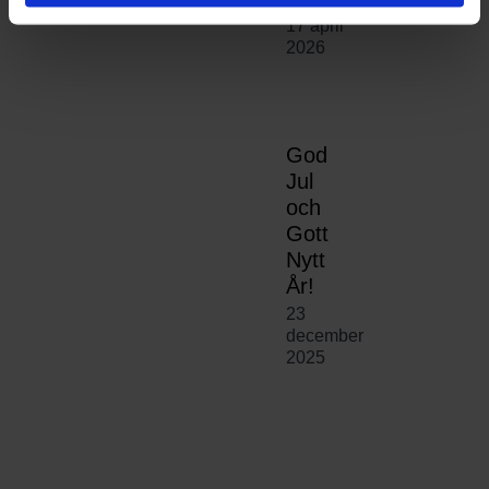
17 april
2026
God
Jul
och
Gott
Nytt
År!
23
december
2025