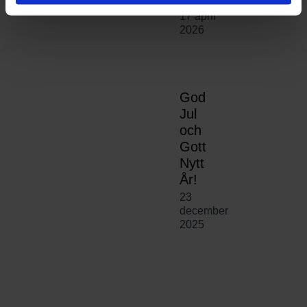
17 april
2026
God
Jul
och
Gott
Nytt
År!
23
december
2025