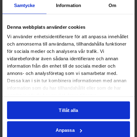
r
Samtycke
Information
Om
Recep
tionen
Denna webbplats använder cookies
1 juni
2026
Vi använder enhetsidentifierare för att anpassa innehållet
och annonserna till användarna, tillhandahålla funktioner
för sociala medier och analysera vår trafik. Vi
vidarebefordrar även sådana identifierare och annan
Fartgu
information från din enhet till de sociala medier och
pp
annons- och analysföretag som vi samarbetar med.
23 april
Dessa kan i sin tur kombinera informationen med annan
2026
information som du har tillhandahållit eller som de har
samlat in när du har använt deras tjänster.
Tillåt alla
Utemö
bler
ställs
Anpassa
ut!