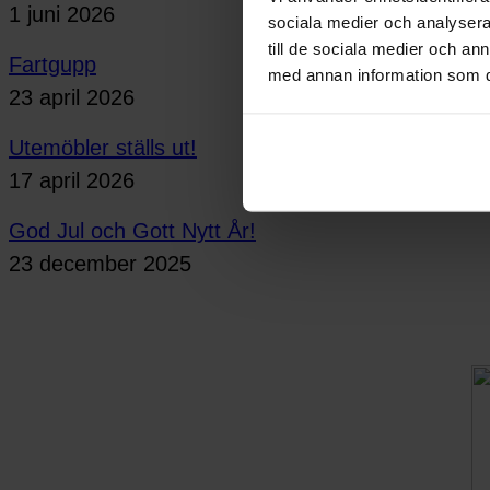
1 juni 2026
sociala medier och analysera 
till de sociala medier och a
Fartgupp
med annan information som du 
23 april 2026
Utemöbler ställs ut!
17 april 2026
God Jul och Gott Nytt År!
23 december 2025