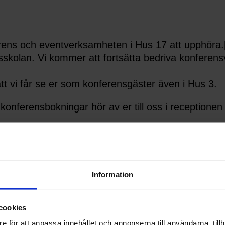
ens och eventverksamheten i Hus 17 att upphöra.[/
lan. Vi kommer att fortsätta bedriva konferensve
tt vi får se er som konferensgäster även i Hus 3.
a konferensbokningar hör av er till oss i receptio
Information
kl. 16:00
cookies
e för att anpassa innehållet och annonserna till användarna, tillh