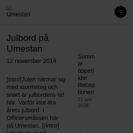
Julbord på
Umestan
Somm
12 november 2014
ar
öppett
ider
[intro]Julen närmar sig
Recep
med stormsteg och
tionen
snart är julbordens tid
22 juni
här. Varför inte äta
2026
årets julbord i
Officersmässen här
på Umestan. [/intro]