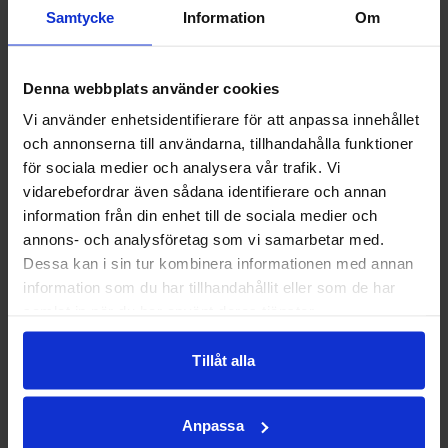
r
Samtycke
Information
Om
dagar i veckan fr.o.m
Recep
2 december t.o.m 21
tionen
december
Denna webbplats använder cookies
1 juni
För mer information
2026
Vi använder enhetsidentifierare för att anpassa innehållet
besök
och annonserna till användarna, tillhandahålla funktioner
www.rexbar.com/officersmessen/
för sociala medier och analysera vår trafik. Vi
vidarebefordrar även sådana identifierare och annan
Fartgu
information från din enhet till de sociala medier och
pp
annons- och analysföretag som vi samarbetar med.
23 april
Dessa kan i sin tur kombinera informationen med annan
2026
information som du har tillhandahållit eller som de har
samlat in när du har använt deras tjänster.
Tillåt alla
Utemö
bler
ställs
Anpassa
ut!