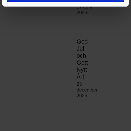
17 april
2026
God
Jul
och
Gott
Nytt
År!
23
december
2025