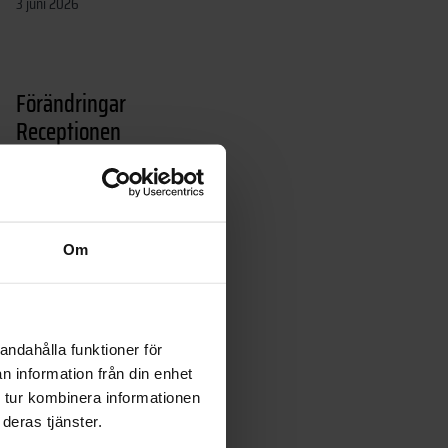
3 juni 2026
Förändringar
Receptionen
1 juni 2026
Om
Fartgupp
23 april 2026
andahålla funktioner för
n information från din enhet
Utemöbler ställs ut!
 tur kombinera informationen
17 april 2026
deras tjänster.