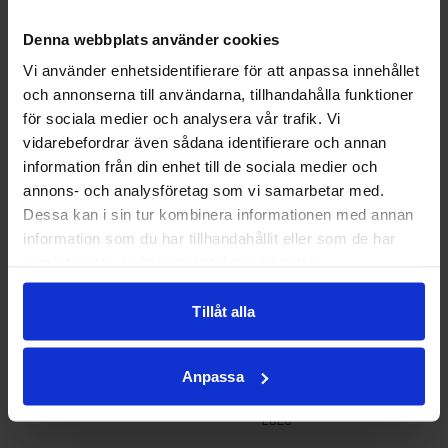
1 juni
2026
Denna webbplats använder cookies
Vi använder enhetsidentifierare för att anpassa innehållet
och annonserna till användarna, tillhandahålla funktioner
för sociala medier och analysera vår trafik. Vi
Fartgup
vidarebefordrar även sådana identifierare och annan
p
information från din enhet till de sociala medier och
23 april
annons- och analysföretag som vi samarbetar med.
2026
Dessa kan i sin tur kombinera informationen med annan
information som du har tillhandahållit eller som de har
samlat in när du har använt deras tjänster.
Utemöb
Tillåt alla
ler
ställs
ut!
Anpassa
17 april
2026