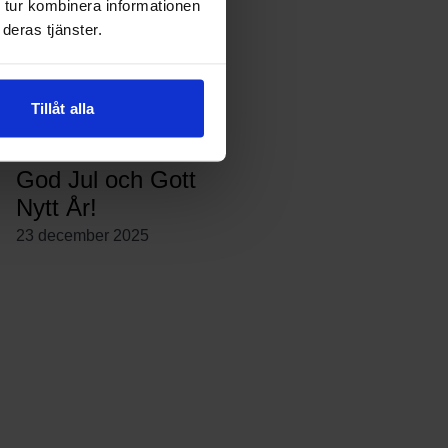
 tur kombinera informationen
Utemöbler ställs
deras tjänster.
ut!
17 april 2026
Tillåt alla
God Jul och Gott
Nytt År!
23 december 2025