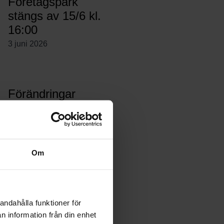
Företagspark
stängs av 15/6 kl.
16:00
3 juni 2026
Förändringar
Receptionen
1 juni 2026
Om
Fartgupp
23 april 2026
andahålla funktioner för
n information från din enhet