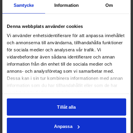
Norrlandsoperan har
r
Samtycke
Information
Om
tagit vår kaserngård
Recep
tionen
och parkering i bruk
och samtidigt passa
Denna webbplats använder cookies
1 juni
2026
på att gratulera och
Vi använder enhetsidentifierare för att anpassa innehållet
tacka Norrlandsoperan
och annonserna till användarna, tillhandahålla funktioner
för en fantastisk show
för sociala medier och analysera vår trafik. Vi
och ett
vidarebefordrar även sådana identifierare och annan
Fartgu
information från din enhet till de sociala medier och
väldigt proffsigt arbete
pp
annons- och analysföretag som vi samarbetar med.
före och under
23 april
Dessa kan i sin tur kombinera informationen med annan
Elektra!
2026
information som du har tillhandahållit eller som de har
Stort tack!
samlat in när du har använt deras tjänster.
Tillåt alla
Utemö
bler
ställs
Anpassa
ut!