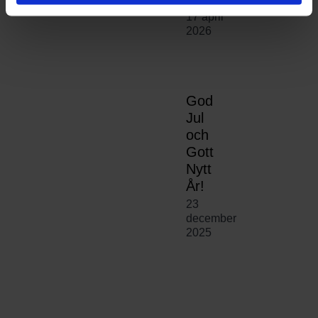
17 april
2026
God
Jul
och
Gott
Nytt
År!
23
december
2025