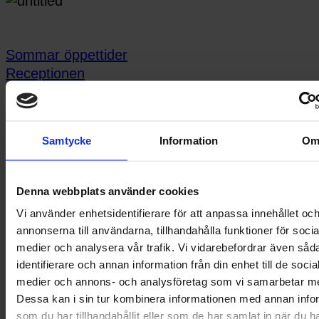
Sommar öppettider
Receptionen
22 juni 2026
Vattnet på Umestan
Samtycke
Information
O
Företagspark stängs av 15/6
kl. 16:00
3 juni 2026
Denna webbplats använder cookies
Vi använder enhetsidentifierare för att anpassa innehållet oc
Förändringar Receptionen
annonserna till användarna, tillhandahålla funktioner för socia
1 juni 2026
medier och analysera vår trafik. Vi vidarebefordrar även såd
identifierare och annan information från din enhet till de socia
Fartgupp
medier och annons- och analysföretag som vi samarbetar m
23 april 2026
Dessa kan i sin tur kombinera informationen med annan info
som du har tillhandahållit eller som de har samlat in när du h