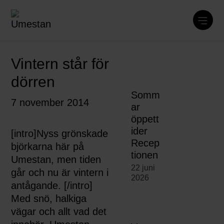
Vintern står för
dörren
Somm
7 november 2014
ar
öppett
ider
[intro]Nyss grönskade
Recep
björkarna här på
tionen
Umestan, men tiden
22 juni
går och nu är vintern i
2026
antågande. [/intro]
Med snö, halkiga
vägar och allt vad det