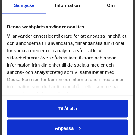
r
Samtycke
Information
Om
Recep
tionen
Denna webbplats använder cookies
1 juni
2026
Vi använder enhetsidentifierare för att anpassa innehållet
och annonserna till användarna, tillhandahålla funktioner
för sociala medier och analysera vår trafik. Vi
vidarebefordrar även sådana identifierare och annan
Fartgu
information från din enhet till de sociala medier och
pp
annons- och analysföretag som vi samarbetar med.
23 april
Dessa kan i sin tur kombinera informationen med annan
2026
information som du har tillhandahållit eller som de har
samlat in när du har använt deras tjänster.
Tillåt alla
Utemö
bler
ställs
Anpassa
ut!