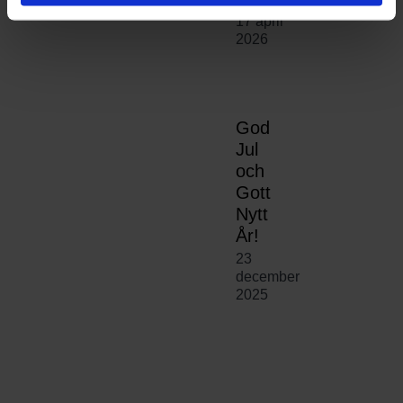
17 april
2026
God
Jul
och
Gott
Nytt
År!
23
december
2025